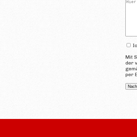
Ic
Mit 
der 
gemä
per 